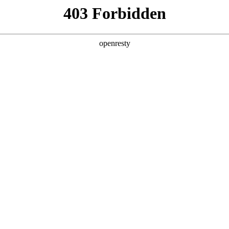
店查询
关于z6com·尊龙